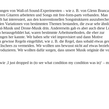
efangen von Wall-of-Sound-Experimenten – wie z. B. von Glenn Branca 
ren Gitarren arbeiteten und Songs mit free-form-parts verbanden. Man
ch hat interessiert, aus den konventionellen Songstrukturen auszubreche
enden Variationen von bestimmten Themen bestanden, die zwar sehr ähnli
al-Musik und Drone-Musik drin. Andererseits gab es aber auch diese L
 herausgebildet hat, waren bestimmte Arbeitsmethoden, die eher zur
gen her kannte. Wir haben sehr viel improvisiert und dann Motive
wisse Regeln eingeführt, wie z. B. die Regel, dass sobald etwas ges
schees zu vermeiden. Wir wollten uns bewusst nicht auf etwas bezieh
duzieren. Wir wollten dafür sorgen, dass unsere Musik originär die v
ie ‚I just dropped in (to see what condition my condition was in)‘ – m