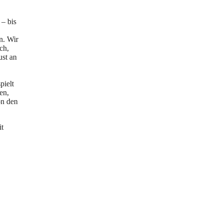
– bis
n. Wir
ch,
ust an
pielt
en,
on den
it