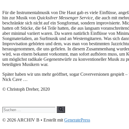
Für die Instrumentalmusik von Die Haut gab es viele Einflüsse, ang
hin zur Musik von
Quicksilver Messenger Service,
die auch mit mehre
beschränkte sich nicht auf ein Songformat, sondern improvisierte. Mi
hatten oft Stücke, die 64 Teile hatten, die aus langsam voranschreit
aber minimal variiert waren. Da waren natürlich Einflüsse von Minim
Songmaterialien, an Surfmusik und an Westerngitarren. Was sich dann
Improvisation gehörten und dem, was man von bestimmten Jazzrichtun
herausgenommen, die uns gefielen. In diesem Zusammenhang wurden ge
wird, was einem bekannt vorkommt, man sofort aufhören muss, um Kli
um möglichst radikale Gegenentwürfe zu konventioneller Musik zu pro
beteiligten Musikern war.
Später haben wir uns mehr geöffnet, sogar Coverversionen gespielt – w
Nick Cave …
© Christoph Dreher, 2020
Suchen
nach:
© 2026 ARCHIV B
• Erstellt mit
GeneratePress